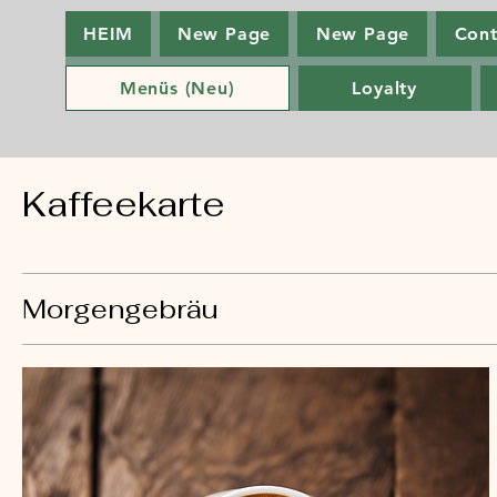
HEIM
New Page
New Page
Cont
Menüs (Neu)
Loyalty
Kaffeekarte
Morgengebräu